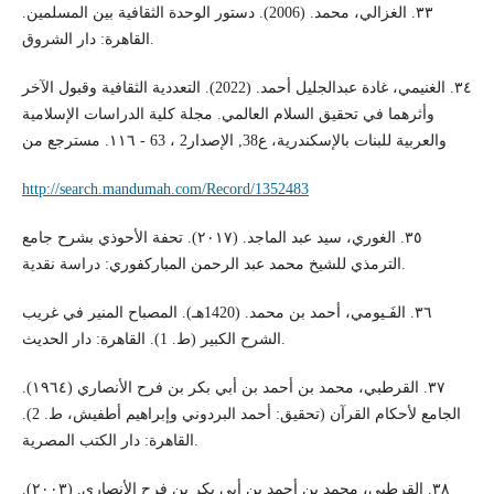
٣٣. الغزالي، محمد. (2006). دستور الوحدة الثقافية بين المسلمين.
القاهرة: دار الشروق.
٣٤. الغنيمي، غادة عبدالجليل أحمد. (2022). التعددية الثقافية وقبول الآخر
وأثرهما في تحقيق السلام العالمي. مجلة كلية الدراسات الإسلامية
والعربية للبنات بالإسكندرية، ع38, الإصدار2 ، 63 - ١١٦. مسترجع من
http://search.mandumah.com/Record/1352483
٣٥. الغوري، سيد عبد الماجد. (٢٠١٧). تحفة الأحوذي بشرح جامع
الترمذي للشيخ محمد عبد الرحمن المباركفوري: دراسة نقدية.
٣٦. الفَـيومي، أحمد بن محمد. (1420هـ). المصباح المنير في غريب
الشرح الكبير (ط. 1). القاهرة: دار الحديث.
٣٧. القرطبي، محمد بن أحمد بن أبي بكر بن فرح الأنصاري (١٩٦٤).
الجامع لأحكام القرآن (تحقيق: أحمد البردوني وإبراهيم أطفيش، ط. 2).
القاهرة: دار الكتب المصرية.
٣٨. القرطبي، محمد بن أحمد بن أبي بكر بن فرح الأنصاري. (٢٠٠٣).