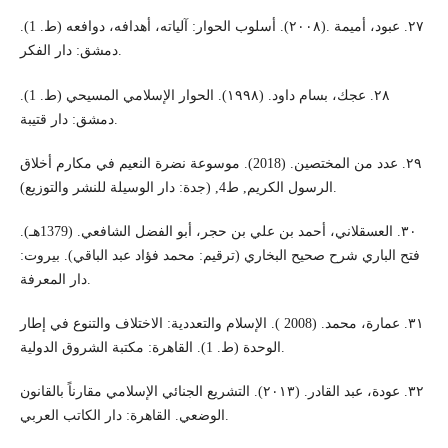
٢٧. عبود، أميمة .(٢٠٠٨). أسلوب الحوار: آلياته، أهدافه، دوافعه (ط. 1).
دمشق: دار الفكر.
٢٨. عجك، بسام داود. (١٩٩٨). الحوار الإسلامي المسيحي (ط. 1).
دمشق: دار قتيبة.
٢٩. عدد من المختصين. (2018). موسوعة نضرة النعيم في مكارم أخلاق
الرسول الكريم, ط4, (جدة: دار الوسيلة للنشر والتوزيع).
٣٠. العسقلاني، أحمد بن علي بن حجر، أبو الفضل الشافعي. (1379هـ).
فتح الباري شرح صحيح البخاري (ترقيم: محمد فؤاد عبد الباقي). بيروت:
دار المعرفة.
٣١. عمارة، محمد. (2008 ). الإسلام والتعددية: الاختلاف والتنوع في إطار
الوحدة (ط. 1). القاهرة: مكتبة الشروق الدولية.
٣٢. عودة، عبد القادر. (٢٠١٣). التشريع الجنائي الإسلامي مقارناً بالقانون
الوضعي. القاهرة: دار الكاتب العربي.