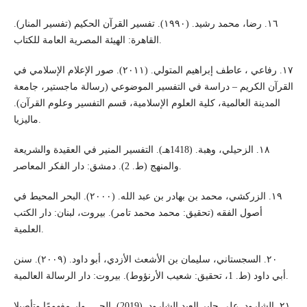
١٦. رضا، محمد رشيد. (١٩٩٠). تفسير القرآن الحكيم (تفسير المنار).
القاهرة: الهيئة المصرية العامة للكتاب.
١٧. رفاعي ، عاطف إبراهيم المتولي. (٢٠١١). صور الإعلام الإسلامي في
القرآن الكريم – دراسة في التفسير الموضوعي (رسالة ماجستير، جامعة
المدينة العالمية، كلية العلوم الإسلامية، قسم التفسير وعلوم القرآن).
ماليزيا.
١٨. الزحيلي، وهبة. (1418هـ). التفسير المنير في العقيدة والشريعة
والمنهج (ط. 2). دمشق: دار الفكر المعاصر.
١٩. الزركشي، محمد بن بهادر بن عبد الله. (٢٠٠٠). البحر المحيط في
أصول الفقه (تحقيق: محمد محمد تامر). بيروت، لبنان: دار الكتب
العلمية.
٢٠. السجستاني، سليمان بن الأشعث الأزدي، أبو داود. (٢٠٠٩). سنن
أبي داود (ط. 1، تحقيق: شعيب الأرنؤوط). بيروت: دار الرسالة العالمية.
٢١. الشارود, علي جابر العبد الشارود. (2019). الحـــــوار مفهومًا وتأصيلا