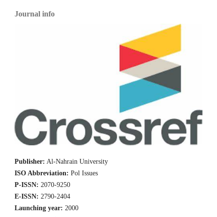
Journal info
Publisher:
Al-Nahrain University
ISO Abbreviation:
Pol Issues
P-ISSN:
2070-9250
E-ISSN:
2790-2404
Launching year:
2000