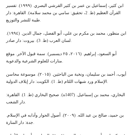
ابن كثير، إسماعيل بن عمر بن كثير القرشي البصري. (١٩٩٩). تفسير
القرآن العظيم (ط. 2، تحقيق: سامي بن محمد سلامة). القاهرة: دار
طيبة للنشر والتوزيع.
ابن منظور، محمد بن مكرم بن علي، أبو الفضل، جمال الدين. (١٩٩٤).
لسان العرب (ط. 3). بيروت: دار صادر.
أبو السعود، إبراهيم. (٢٠١٦، ٢٥ ديسمبر). سمة قبول الآخر. موقع
منارات للعلوم الشرعية والدعوية.
أيوب، أحمد بن سليمان، ونخبة من الباحثين. (٢٠١٥). موسوعة محاسن
الإسلام ورد شبهات اللئام (ط. 1). الكويت: دار إيلاف الدولية.
البخاري، محمد بن إسماعيل. (1407ه). صحيح البخاري (ط. 1). القاهرة:
دار الشعب.
بن حميد، صالح بن عبد الله. (٢٠٠٩). أصول الحوار وآدابه في الإسلام.
جدة: دار المنارة.