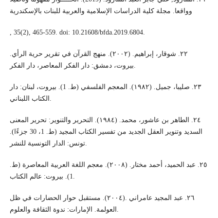
وواقعا. مجلة کلية الدراسات الإسلامية والعربية للبنات بالإسکندرية
, 35(2), 465-559. doi: 10.21608/bfda.2019.6804.
٢٢. شوقار، إبراهيم. (٢٠٠٢). منهج القرآن في تقرير حرية الرأي.
بيروت، دمشق: دار الفكر المعاصر، دار الفكر.
٢٣. صليبا، جميل. (١٩٨٢). المعجم الفلسفي (ط. 1). بيروت، لبنان: دار
الكتاب اللبناني.
٢٤. الطاهر بن عاشور، محمد. (١٩٨٤). التحرير والتنوير: تحرير المعنى
السديد وتنوير العقل الجديد من تفسير الكتاب المجيد (ط. 1، 30 جزءًا).
تونس: الدار التونسية للنشر.
٢٥. عبد الحميد، أحمد مختار. (٢٠٠٨). معجم اللغة العربية المعاصرة (ط.
1). بيروت: عالم الكتاب.
٢٦. عبد المجيد عامراني .(٢٠٠٤). مستقبل حوار الحضارات في ظل
العولمة. الإمارات: ندوة الثقافة والعلوم.