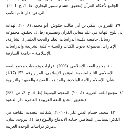
الجامع لأحكام القرآن (تحقيق: هشام سمير البخاري، ط. 1، ج. 1–22).
الرياض: دار عالم الكتب.
٣٩. القيرواني، مكي بن أبي طالب حمّوش، أبو محمد. (٢٠٠٨). الهداية
إلى بلوغ النهاية في علم معاني القرآن وتفسيره (ط. 1، تحقيق: مجموعة
رسائل جامعية بكلية الدراسات العليا والبحث العلمي). الشارقة،
الإمارات: مجموعة بحوث الكتاب والسنة – كلية الشريعة والدراسات
الإسلامية – جامعة الشارقة.
٤٠. مجمع الفقه الإسلامي. (2006). قرارات وتوصيات مجمع الفقه
الإسلامي التابع لمنظمة المؤتمر الإسلامي، القرار رقم: 152 (1/17)
بشأن: الإسلام والأمة الواحدة، والمذاهب العقدية والفقهية والتربوية.
٤١. مجمع اللغة العربية. (٢٠٠٤). المعجم الوسيط (ط. 4، ج. 2، ص. 587)
(تحقيق: مجمع اللغة العربية). القاهرة: دار الدعوة.
٤٢. مجيد، حسام الدين علي. (٢٠١٠). إشكالية التعددية الثقافية في
الفكر السياسي المعاصر: جدلية الاندماج والتنوع (ط. 1). بيروت، لبنان:
مركز دراسات الوحدة العربية..