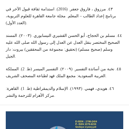
٤٣. مرزوق ، فاروق جعفر. (2016). استدامة ثقافة قبول الآخر في
برنامج إعداد الطالب – المعلم. مجلة جامعة القاهرة للعلوم التربوية،
(العدد الأول).
٤٤. مسلم بن الحجاج، أبو الحسن القشيري النيسابوري. (٢٠٠٣). المسند
الصحيح المختصر بنقل العدل عن العدل إلى رسول الله صلى الله عليه
وسلم (صحيح مسلم) (تحقيق: مجموعة من المحققين) بيروت: دار
الجيل.
٤٥. نخبة من أساتذة التفسير. (٢٠٠٩). التفسير الميسر (ط. 2). المملكة
العربية السعودية: مجمع الملك فهد لطباعة المصحف الشريف.
٤٦. هويدي، فهمي. (١٩٩٣). الإسلام والديمقراطية (ط. 1). القاهرة:
مركز الأهرام للترجمة والنشر.