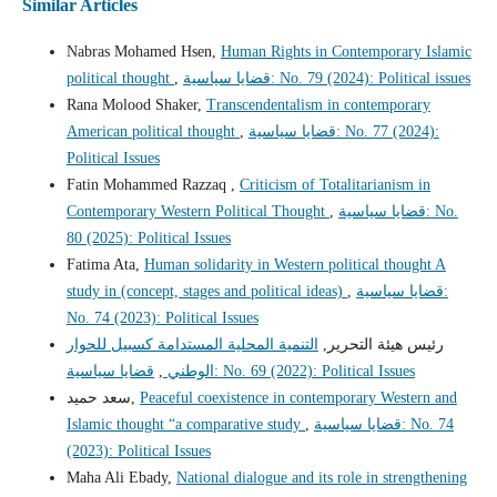
Similar Articles
Nabras Mohamed Hsen,
Human Rights in Contemporary Islamic
قضايا سياسية: No. 79 (2024): Political issues
,
political thought
Rana Molood Shaker,
Transcendentalism in contemporary
قضايا سياسية: No. 77 (2024):
,
American political thought
Political Issues
Fatin Mohammed Razzaq ,
Criticism of Totalitarianism in
قضايا سياسية: No.
,
Contemporary Western Political Thought
80 (2025): Political Issues
Fatima Ata,
Human solidarity in Western political thought A
قضايا سياسية:
,
study in (concept, stages and political ideas)
No. 74 (2023): Political Issues
رئيس هيئة التحرير,
التنمية المحلية المستدامة كسبيل للحوار
قضايا سياسية: No. 69 (2022): Political Issues
الوطني
,
Peaceful coexistence in contemporary Western and
سعد حميد,
قضايا سياسية: No. 74
,
Islamic thought “a comparative study
(2023): Political Issues
Maha Ali Ebady,
National dialogue and its role in strengthening