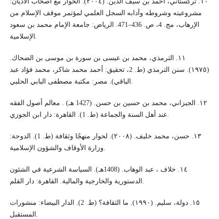
١٠. تركستاني، أحمد بن سيف الدين. (٢٠٠٤). الحوار مع أصحاب الأديان:
مشروعيته وشروطه وآدابه السجل العلمي لمؤتمر موقف الإسلام من
الإرهاب، مج. 4، ص. 436–471. الرياض: جامعة الإمام محمد بن سعود
الإسلامية.
١١. الترمذي، محمد بن عيسى بن سورة بن موسى بن الضحاك.
(١٩٧٥). سنن الترمذي (ط. 2، تحقيق: أحمد محمد شاكر، محمد فؤاد عبد
الباقي). مصر: مكتبة مصطفى البابي الحلبي.
١٢. الجيزاني، محمد بن حسين بن حسن. (1427 هـ) . معالم أصول الفقه
عند أهل السنة والجماعة (ط. 1). القاهرة: دار ابن الجوزي.
١٣. حسن، محمد خليف. (٢٠٠٨). لحوار منهجًا وثقافة (ط. 1). الدوحة:
وزارة الأوقاف والشؤون الإسلامية.
١٤. خلاف ، عبد الوهاب. (1408هـ). السياسة الشرعية في الشئون
الدستورية والخارجية والمالية. القاهرة: دار القلم.
١٥. دولة، سليم. (١٩٩٠). ما الثقافة؟ (ط. 2). الدار البيضاء: منشورات
المستقبل.