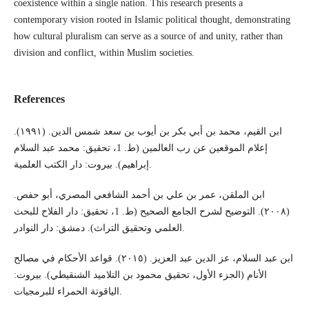
coexistence within a single nation. This research presents a
contemporary vision rooted in Islamic political thought, demonstrating
how cultural pluralism can serve as a source of and unity, rather than
division and conflict, within Muslim societies.
References
ابن القيم، محمد بن أبي بكر بن أيوب بن سعد شمس الدين. (١٩٩١).
إعلام الموقعين عن رب العالمين (ط. 1، تحقيق: محمد عبد السلام
إبراهيم). بيروت: دار الكتب العلمية.
ابن الملقن، عمر بن علي بن أحمد الشافعي المصري، أبو حفص.
(٢٠٠٨). التوضيح لشرح الجامع الصحيح (ط. 1، تحقيق: دار الفلاح للبحث
العلمي وتحقيق التراث). دمشق: دار النوادر.
ابن عبد السلام، عز الدين عبد العزيز. (٢٠١٥). قواعد الأحكام في مصالح
الأنام (الجزء الأول، تحقيق محمود بن التلاميد الشنقيطي). بيروت:
الياقوتة الحمراء للبرمجيات.