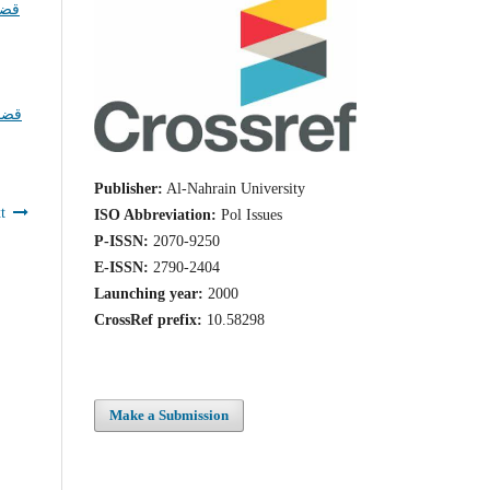
قضا
قضاي
Publisher:
Al-Nahrain University
t
ISO Abbreviation:
Pol Issues
P-ISSN:
2070-9250
E-ISSN:
2790-2404
Launching year:
2000
CrossRef prefix:
10.58298
Make a Submission