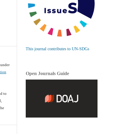
This journal contributes to UN-SDGs
d under
tion
Open Journals Guide
d
d to
l,
the