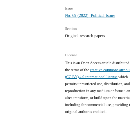
Issue
No. 69 (2022): Political Issues
Section
Original research papers
License
This is an Open Access article distribute
the terms of the
creative commons attribu
(CC BY) 4.0 international license
which
permits unrestricted use, distribution, an
reproduction in any medium or format, an
alter, transform, or build upon the materia
including for commercial use, providing 
original author is credited.