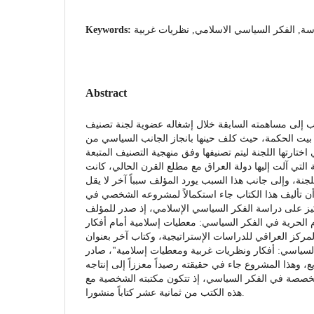
Keywords:
سة, الفكر السياسي الاسلامي, نظريات غربية
Abstract
اب إلى مساهمته السابقة خلال إشغاله عضوية لجنة تصنيف
 بيت الحكمة، حيث كلف حينها بانجاز الجانب السياسي من
"تارتها اللجنة ليتم تصنيفها وفق منهجية التصنيف المتبعة
التي آلت إليها دولة العراق مع مطلع القرن الحالي، كانت
اللجنة، وإلى جانب هذا السبب يورد المؤلف سبباً آخر لا يقل
أن تأليف هذا الكتاب جاء استكمالاً لمشروعه الشخصي في
كيز على دراسة الفكر السياسي الإسلامي، إذ صدر للمؤلف
الحرية في الفكر السياسي: معطيات إسلامية أمام أفكار
مركز العراقي للدراسات الإستراتيجية، وكتاب آخر بعنوان
"لسياسي: أفكار ونظريات غربية ومعطيات إسلامية"، صادر
يع، وهذا المشروع جاء في حقيقته رصيداً معززاً إلى إنتاجه
تخصصة في الفكر السياسي، إذ تتكون مكتبته الشخصية مع
هذه الكتب من ثمانية عشر كتاباً منشورا.