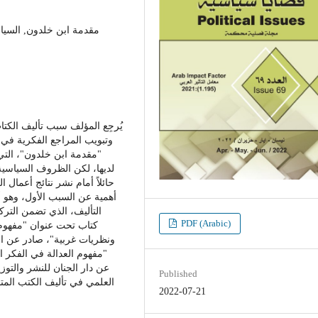
مقدمة ابن خلدون, السيا
يُرجِع المؤلف سبب تأليف الكت
وتبويب المراجع الفكرية في
مقدمة ابن خلدون"، التي اخ
لديها، لكن الظروف السياسية 
حائلاً أمام نشر نتائج أعمال 
أهمية عن السبب الأول، وهو 
التأليف، الذي تضمن التر
PDF (Arabic)
كتاب تحت عنوان "مفهوم 
ونظريات غربية"، صادر عن ال
مفهوم العدالة في الفكر ا
عن دار الجنان للنشر والتوز
Published
العلمي في تأليف الكتب الم
2022-07-21