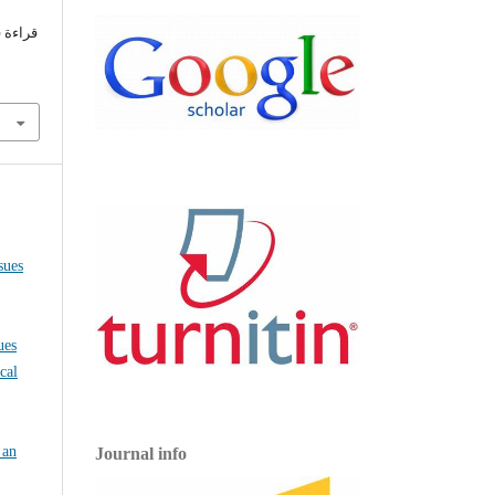
قراء".
Issues
sues
 an
Journal info