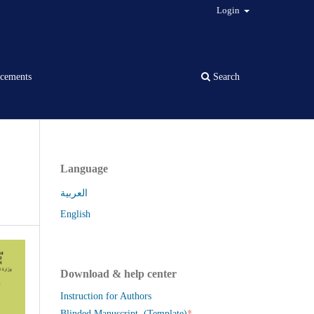
Login
cements
Search
Language
العربية
English
Download & help center
Instruction for Authors
*
Blinded Manuscript (Template)