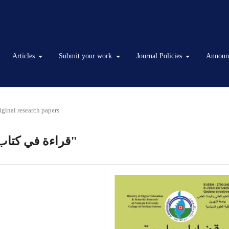
Articles
Submit your work
Journal Policies
Announ
iginal research papers
قراءة في كتاب "السياسة في مقدمة ابن خلدون"