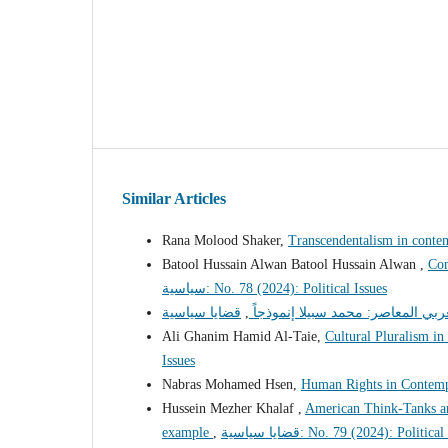
Similar Articles
Rana Molood Shaker,
Transcendentalism in conte
Batool Hussain Alwan Batool Hussain Alwan ,
Con
سياسية: No. 78 (2024): Political Issues
,
بي المعاصر: محمد سبيلا إنموذجاً
Ali Ghanim Hamid Al-Taie,
Cultural Pluralism i
Issues
Nabras Mohamed Hsen,
Human Rights in Contempo
Hussein Mezher Khalaf ,
American Think-Tanks and
example
,
قضايا سياسية: No. 79 (2024): Politica