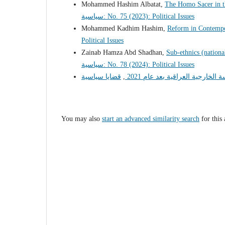
Mohammed Hashim Albatat,
The Homo Sacer in th
سياسية: No. 75 (2023): Political Issues
Mohammed Kadhim Hashim,
Reform in Contempor
Political Issues
Zainab Hamza Abd Shadhan,
Sub-ethnics (national
سياسية: No. 78 (2024): Political Issues
,
 الخارجية العراقية بعد عام 2021
You may also
start an advanced similarity search
for this 