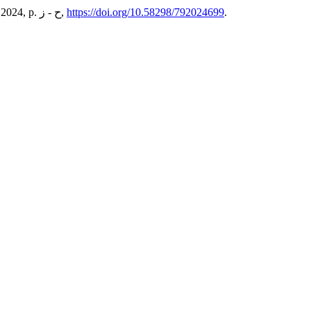
.
https://doi.org/10.58298/792024699
, no. 79, Dec. 2024, p. ح - ز,