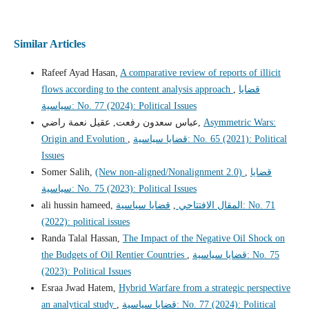
Similar Articles
Rafeef Ayad Hasan,
A comparative review of reports of illicit
flows according to the content analysis approach
,
قضايا
سياسية: No. 77 (2024): Political Issues
عباس سعدون رفعت, عقيل نعمة راضي,
Asymmetric Wars:
Origin and Evolution
,
قضايا سياسية: No. 65 (2021): Political
Issues
Somer Salih,
(New non-aligned/Nonalignment 2.0)
,
قضايا
سياسية: No. 75 (2023): Political Issues
ali hussin hameed,
قضايا سياسية: No. 71
,
المقال الافتتاحي
(2022): political issues
Randa Talal Hassan,
The Impact of the Negative Oil Shock on
the Budgets of Oil Rentier Countries
,
قضايا سياسية: No. 75
(2023): Political Issues
Esraa Jwad Hatem,
Hybrid Warfare from a strategic perspective
an analytical study
,
قضايا سياسية: No. 77 (2024): Political