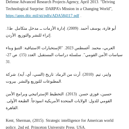
Defense Advanced Research Projects Agency, April 2013. “Driving
Technological Surprise: DARPA’s Mission in a Changing World”,
https://apps.dtic.mil/sti/pdfs/ADA584117.pdf
.
أبو فارة، يوسف أحمد. (2009). إدارة الأزمات ــ مدخل متكامل. ط1.
إثراء للنشر والتوزيع. الأردن.
العربي، محمد. أغسطس 2023. "الإستخبارات الاستباقية: التنبؤ وبناء
سياسات الأمن القومي". سلسلة دراسات المستقبل. العدد (15). ص 27-
31.
واينر، تيم. (2010). أرث من الرماد: تاريخ (السي، أي، آيه). شركة
المطبوعات للتوزيع والنشر. بيروت.
حسين، فوزي حسن. (2013). التخطيط الإستراتيجي وبرامج الأمن
القومي للدول: الولايات المتحدة الأمريكية انموذجاً. الطبعة الأولى.
القاهرة.
Kent, Sherman, (2015). Strategic intelligence for American world
policy. 2nd ed. Princeton University Press. USA.