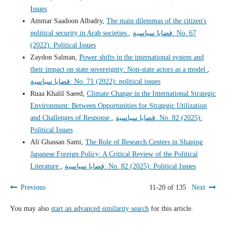
Issues
Ammar Saadoon Albadry,
The main dilemmas of the citizen's
political security in Arab societies
,
قضايا سياسية: No. 67
(2022): Political Issues
Zaydon Salman,
Power shifts in the international system and
their impact on state sovereignty: Non-state actors as a model
,
قضايا سياسية: No. 71 (2022): political issues
Ruaa Khalil Saeed,
Climate Change in the International Strategic
Environment: Between Opportunities for Strategic Utilization
and Challenges of Response
,
قضايا سياسية: No. 82 (2025):
Political Issues
Ali Ghassan Sami,
The Role of Research Centers in Shaping
Japanese Foreign Policy: A Critical Review of the Political
Literature
,
قضايا سياسية: No. 82 (2025): Political Issues
Previous
11-20 of 135
Next
You may also
start an advanced similarity search
for this article.