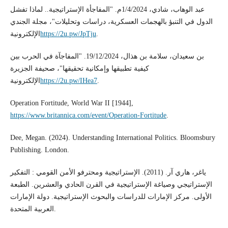
عبد الوهاب، شادي، 1/4/2024م. "المفاجأة الإستراتيجية.. لماذا تفشل
الدول في التنبؤ بالهجمات العسكرية، دراسات وتحليلات"، مجلة الجندي
الإلكترونية
https://2u.pw/JpTju
.
بن سعيدان، سلامة بن هذال، 19/12/2024. "المفاجآة في الحرب بين
كيفية تطبيقها وإمكانية تحقيقها"، صحيفة الجزيرة
الإلكترونية
https://2u.pw/IHea7
.
Operation Fortitude, World War II [1944],
https://www.britannica.com/event/Operation-Fortitude
.
Dee, Megan. (2024). Understanding International Politics. Bloomsbury
Publishing. London.
ياغر، هاري آر. (2011). الإستراتيجية ومحترفو الأمن القومي : التفكير
الإستراتيجي وصياغة الإستراتيجية في القرن الحادي والعشرين. الطبعة
الأولى. مركز الإمارات للدراسات والبحوث الإستراتيجية. دولة الإمارات
العربية المتحدة.