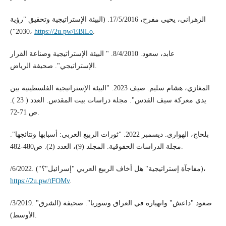
الزهراني، يحيى مفرح، 17/5/2016. (البيئة الإستراتيجية وتحقيق "رؤية
2030")،
https://2u.pw/EBlLo
.
عابد، سعود. 8/4/2010. " البيئة الإستراتيجية وصناعة القرار
الإستراتيجي". صحيفة الرياض.
المغازي، هشام سليم. صيف 2023. "البيئة الإستراتيجية الفلسطينية بين
يدي معركة سيف القدس". مجلة دراسات بيت المقدس. العدد ( 23 ).
ص 71-72.
بلحاج، الهواري. ديسمبر 2022. "ثورات الربيع العربي: أسبابها ونتائجها".
مجلة الدراسات الحقوقية. المجلد (9)، العدد (2). ص480-482.
/6/2022. ("مفاجآة إستراتيجية" هل أخاف الربيع العربي "إسرائيل"؟)،
https://2u.pw/tFOMv
.
/3/2019. "صعود "داعش" وانهياره في العراق وسوريا". صحيفة (الشرق
الأوسط).