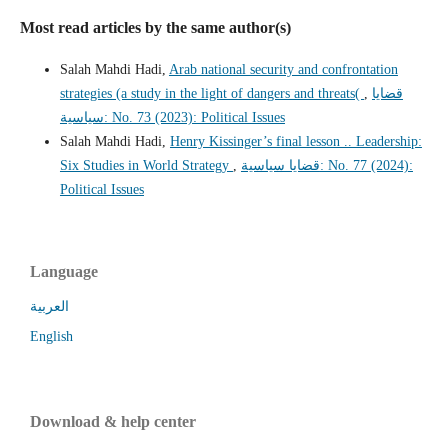
Most read articles by the same author(s)
Salah Mahdi Hadi,
Arab national security and confrontation
strategies (a study in the light of dangers and threats(
,
قضايا
سياسية: No. 73 (2023): Political Issues
Salah Mahdi Hadi,
Henry Kissinger’s final lesson .. Leadership:
Six Studies in World Strategy
,
قضايا سياسية: No. 77 (2024):
Political Issues
Language
العربية
English
Download & help center