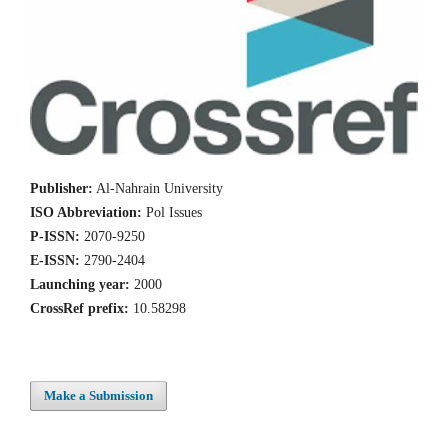
Publisher:
Al-Nahrain University
ISO Abbreviation:
Pol Issues
P-ISSN:
2070-9250
E-ISSN:
2790-2404
Launching year:
2000
CrossRef prefix:
10.58298
Make a Submission