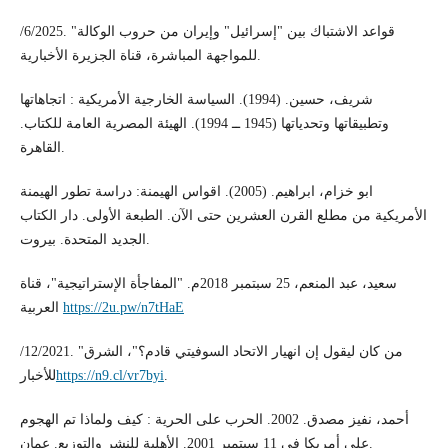
/6/2025. "قواعد الاشتباك بين "إسرائيل" وإيران من حروب الوكالة
للمواجهة المباشرة، قناة الجزيرة الأخبارية.
شريف، حسين. (1994). السياسة الخارجية الأمريكية : اتجاهاتها
وتطبيقاتها وتحدياتها (1945 ــ 1994). الهيئة المصرية العامة للكتاب.
القاهرة.
ابو خزام، ابراهيم. (2005). اقواس الهيمنة: دراسة تطور الهيمنة
الأمريكية من مطلع القرن العشرين حتى الآن. الطبعة الأولى. دار الكتاب
الجديد المتحدة. بيروت.
سعيد، عبد المنعم، 25 سبتمبر 2018م. "المفاجأة الإستراتيجية"، قناة
العربية
https://2u.pw/n7tHaE
/12/2021. "من كان ليقول إن انهيار الاتحاد السوفيتي قادم؟"، الشرق
للأخبار
https://n9.cl/vr7byi
.
أحمد، نفيز مصدق. 2002. الحرب على الحرية : كيف ولماذا تم الهجوم
على أمريكا في 11 سبتمبر 2001. الأهلية للنشر والتوزيع. عمان.