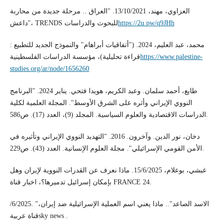
العزاوي، مهند، 13/10/2021. "العراق .. مرحلة جديدة من محاربة
داعش"، TRENDS للبحوث والدراسات
https://2u.pw/q9JHh
محمد، عبد العليم، 2024. ("أتفاقيات أبراهام" والنموذج الجديد للتطبيع :
قراءة تحليلية)، مؤسسة الدراسات الفلسطينية
https://www.palestine-
studies.org/ar/node/1656260
طايع، أحمد سلمان. وعبد الكريم، هويدا فتحي. يناير 2024. "البرنامج
النووي الإيراني وأثره على الشرق الأوسط". المجلة العلمية لكلية
الدراسات الاقتصادية والعلوم السياسية. المجلد (9)، العدد (17). ص586.
دخان، نور الدين. وآخرون. 2016. "التهديد النووي الإيراني وتأثيره في
الأمن القومي الإسرائيلي". مجلة العلوم الإنسانية. العدد (43). ص229.
غبشي، بوعلام، 15/6/2025. ماذا نعرف عن القدرات النووية لإيران وهل
بإمكان إسرائيل تدميرها؟، اخبار قناة FRANCE 24.
/6/2025. "الاسد الصاعد".. ماذا يعني اسم العملية الإسرائيلية ضد إيران،
قناة عربيةsky news .