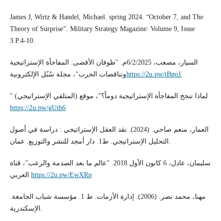
James J, Wirtz & Handel, Michael. spring 2024. “October 7, and The
Theory of Surprise”. Military Strategy Magazine: Volume 9, Issue
3.P.4-10.
السيار، مصعب، 6/2/2025م. "طوفان الأقصى: المفاجأة الإستراتيجية
وتناقضات الحرب"، مجلة سُبُل الإلكترونية
https://2u.pw/tBpo1
" لماذا تنجح المفاجأة الإستراتيجية دوماً؟"، موقع (المتلقي الإستراتيجي)
https://2u.pw/gUih6
العمار، منعم صاحي. (2024). نقد العقل الإستراتيجي : دراسة في أصول
التحليل الإستراتيجي. ط1. دار أمجد للنشر والتوزيع. عمان.
سليمان، عادل، 6 كانون الأول 2018. "عالم ما بعد الصدمة والرعب"، قناة
العربي
https://2u.pw/EwXRp
مهنا، محمد نصر. (2006). إدارة الأزمات. ط 1. مؤسسة شباب الجامعة.
الإسكندرية.