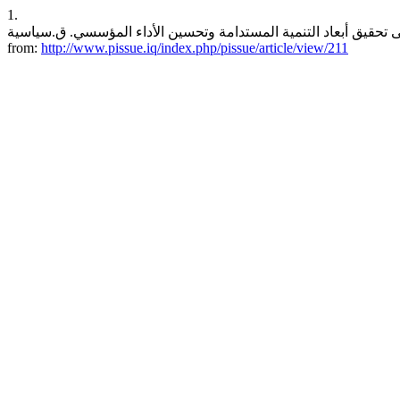
1.
أثر تمكين المرأة على تحقيق أبعاد التنمية المستدامة وتحسين الأداء المؤسسي. ق.سياسية [Internet]. 2022 Nov. 14 [ci
from:
http://www.pissue.iq/index.php/pissue/article/view/211