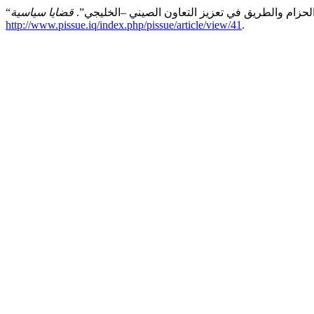
 الحزام والطريق في تعزيز التعاون الصيني –الخليجي”.
قضايا سياسية
http://www.pissue.iq/index.php/pissue/article/view/41
.