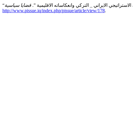
الاستراتيجي الايراني _ التركي وانعكاساته الاقليمية ”.
قضايا سياسية
http://www.pissue.iq/index.php/pissue/article/view/178
.