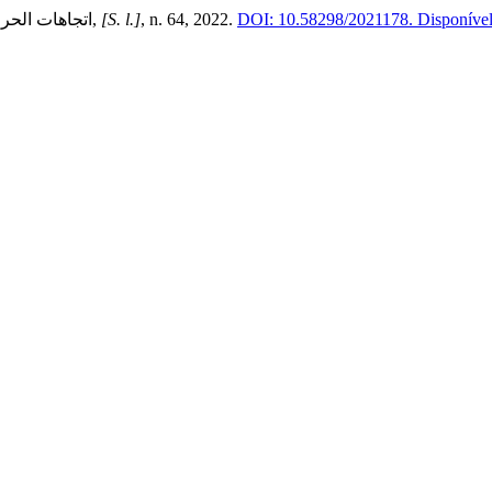
اتجاهات الح .
,
[S. l.]
, n. 64, 2022.
DOI: 10.58298/2021178.
Disponível 