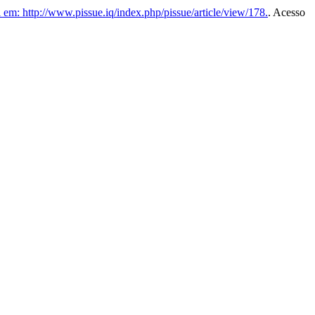
em: http://www.pissue.iq/index.php/pissue/article/view/178.
. Acesso